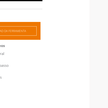
D DA FERRAMENTA
eos
ral
passo
s