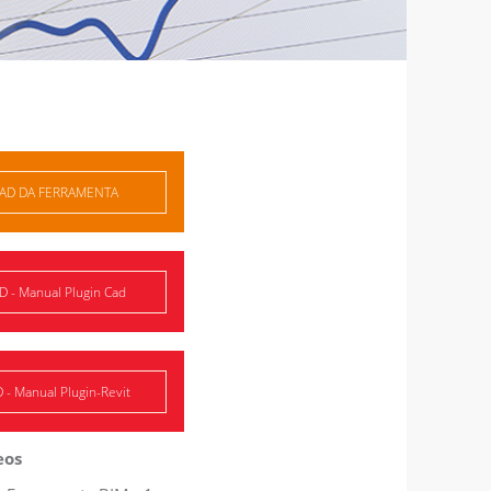
D DA FERRAMENTA
- Manual Plugin Cad
 Manual Plugin-Revit
eos