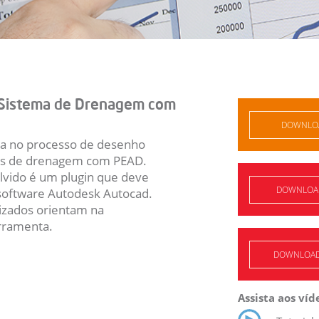
 Sistema de Drenagem com
DOWNLOA
ia no processo de desenho
mas de drenagem com PEAD.
lvido é um plugin que deve
DOWNLOAD 
o software Autodesk Autocad.
izados orientam na
erramenta.
DOWNLOAD -
Assista aos víd