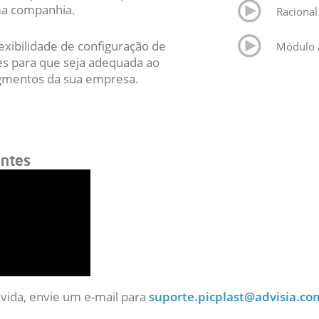
a companhia.
Racional
exibilidade de configuração de
Módulo 
es para que seja adequada ao
egmentos da sua empresa.
antes
vida, envie um e-mail para
suporte.picplast@advisia.co