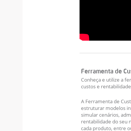
Ferramenta de Cu
Conheça e utilize a f
custos e rentabilidade
A Ferramenta de Cust
estruturar modelos in
simular cenários, admin
rentabilidade do seu n
cada produto, entre o