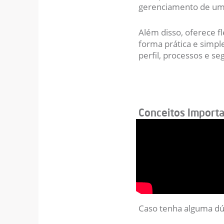
gerenciamento de um
Além disso, oferece fl
forma prática e simpl
perfil, processos e s
Conceitos Import
Caso tenha alguma dú