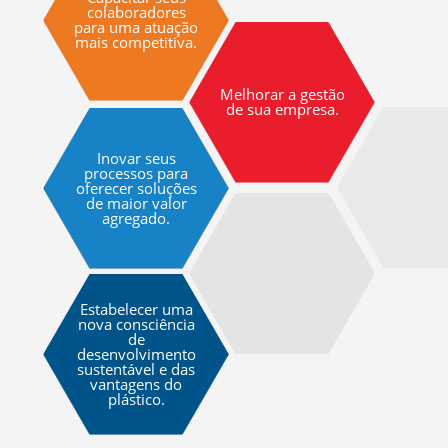
colaboradores
para uma atuação
mais competitiva.
Melhorar a gestão
de sua empresa.
Inovar seus
processos para
oferecer soluções
de maior valor
agregado.
Estabelecer uma
nova consciência
de
desenvolvimento
sustentável e das
vantagens do
plástico.